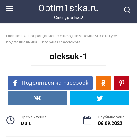
Перейти
Optim1stka.ru
к
контенту
Сайт для Вас!
Главная
»
Попрощались с еще одним воином в статусе
подполковника – Игорем Олексюком
oleksuk-1
Поделиться на Facebook
Время чтения
Опубликовано
мин.
06.09.2022