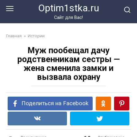
Перейти
Optim1stka.ru
к
контенту
Сайт для Вас!
Главная
»
Истории
Муж пообещал дачу
родственникам сестры —
жена сменила замки и
вызвала охрану
Поделиться на Facebook