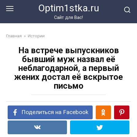
Перейти
Optim1stka.ru
к
контенту
Сайт для Вас!
Главная
»
Истории
На встрече выпускников
бывший муж назвал её
неблагодарной, а первый
жених достал её вскрытое
письмо
Поделиться на Facebook