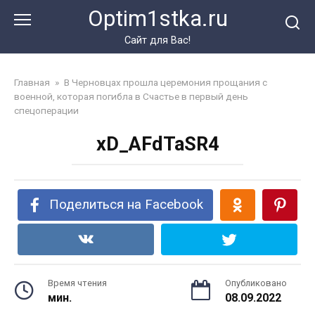
Перейти
Optim1stka.ru
к
контенту
Сайт для Вас!
Главная
»
В Черновцах прошла церемония прощания с
военной, которая погибла в Счастье в первый день
спецоперации
xD_AFdTaSR4
Поделиться на Facebook
Время чтения
Опубликовано
мин.
08.09.2022