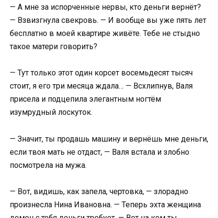
— А мне за испорченные нервы, кто деньги вернёт?
— Взвизгнула свекровь. — И вообще вы уже пять лет
бесплатно в моей квартире живёте. Тебе не стыдно
такое матери говорить?
— Тут только этот один корсет восемьдесят тысяч
стоит, я его три месяца ждала… — Всхлипнув, Валя
присела и подцепила элегантным ногтём
изумрудный лоскуток.
— Значит, ты продашь машину и вернёшь мне деньги,
если твоя мать не отдаст, — Валя встала и злобно
посмотрела на мужа.
— Вот, видишь, как запела, чертовка, — злорадно
произнесла Нина Ивановна. — Теперь эхта женщина
демон с тебя деньги требует. — Вот на ком ты