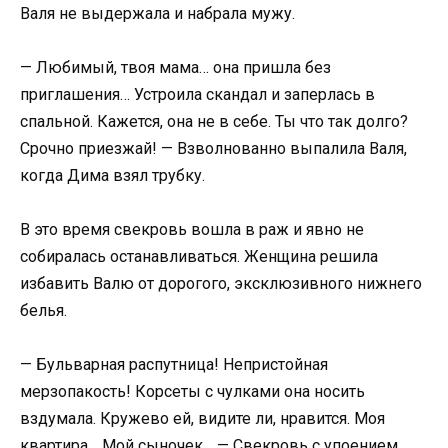
Валя не выдержала и набрала мужу.
— Любимый, твоя мама… она пришла без
приглашения… Устроила скандал и заперлась в
спальной. Кажется, она не в себе. Ты что так долго?
Срочно приезжай! — Взволнованно выпалила Валя,
когда Дима взял трубку.
В это время свекровь вошла в раж и явно не
собиралась останавливаться. Женщина решила
избавить Валю от дорогого, эксклюзивного нижнего
белья.
— Бульварная распутница! Непристойная
мерзопакость! Корсеты с чулками она носить
вздумала. Кружево ей, видите ли, нравится. Моя
квартира… Мой сыночек… — Свекровь с упоением