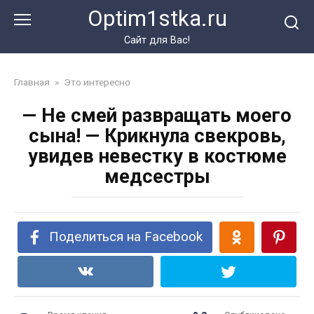
Перейти
Optim1stka.ru
к
контенту
Сайт для Вас!
Главная
»
Это интересно
— Не смей развращать моего
сына! — Крикнула свекровь,
увидев невестку в костюме
медсестры
Поделиться на Facebook