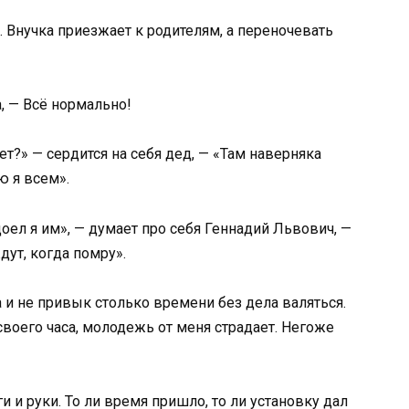
. Внучка приезжает к родителям, а переночевать
, — Всё нормально!
ет?» — сердится на себя дед, — «Там наверняка
ю я всем».
ел я им», — думает про себя Геннадий Львович, —
дут, когда помру».
а и не привык столько времени без дела валяться.
 своего часа, молодежь от меня страдает. Негоже
и и руки. То ли время пришло, то ли установку дал