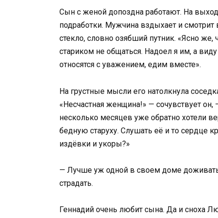
Сын с женой допоздна работают. На выходны
подработки. Мужчина вздыхает и смотрит в 
стекло, словно озябший путник. «Ясно же, 
стариком не общаться. Надоел я им, а ви
относятся с уважением, едим вместе».
На грустные мысли его натолкнула соседка
«Несчастная женщина!» — сочувствует он, 
несколько месяцев уже обратно хотели ве
бедную старуху. Слушать её и то сердце к
издёвки и укоры?»
— Лучше уж одной в своем доме доживать,
страдать.
Геннадий очень любит сына. Да и сноха Лю