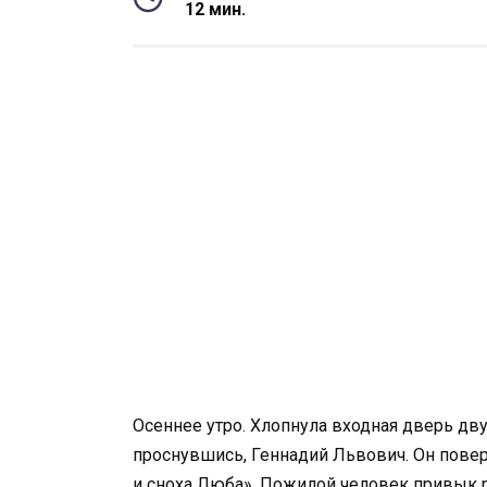
12 мин.
Осеннее утро. Хлопнула входная дверь дв
проснувшись, Геннадий Львович. Он повер
и сноха Люба». Пожилой человек привык р