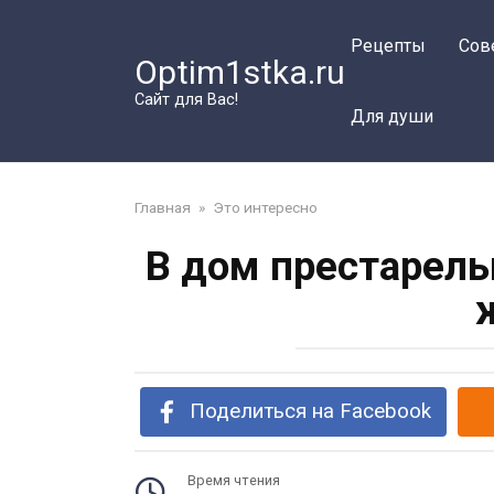
Перейти
к
Рецепты
Сов
Optim1stka.ru
контенту
Сайт для Вас!
Для души
Главная
»
Это интересно
В дом престарелы
Поделиться на Facebook
Время чтения