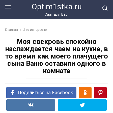
Перейти
Optim1stka.ru
к
контенту
Сайт для Вас!
Главная
»
Это интересно
Моя свекровь спокойно
наслаждается чаем на кухне, в
то время как моего плачущего
сына Ваню оставили одного в
комнате
Поделиться на Facebook