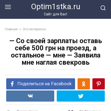
Перейти
Optim1stka.ru
к
контенту
Сайт для Вас!
Главная
»
Это интересно
— Со своей зарплаты оставь
себе 500 грн на проезд, а
остальное — мне — Заявила
мне наглая свекровь
Поделиться на Facebook