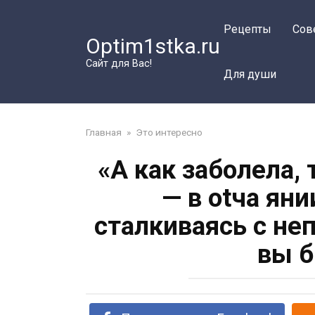
Перейти
к
Рецепты
Сов
Optim1stka.ru
контенту
Сайт для Вас!
Для души
Главная
»
Это интересно
«А как заболела, 
— в оtча ян
сталкиваясь с не
вы б