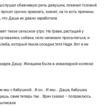
выслушал сбивчивую речь девушки, покачал головой
 просит срочно приехать, значит, на то есть причины.
, что Даша их давно заработала.
ает тихое сельское утро. На траве, растущей у
ругивались собаки, село начинало просыпаться, и
еба, который пекла соседка тетя Надя. Вот и ее
 увидев Дашу. Женщина была в инвалидной коляске.
 там мы с бабушкой… А он… И мы… Даша, бабушка
идишь, сама теперь так… Врач сказал – поправлюсь…
выписали.