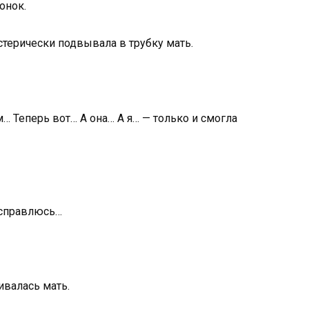
онок.
истерически подвывала в трубку мать.
… Теперь вот… А она… А я… — только и смогла
е справлюсь…
аивалась мать.