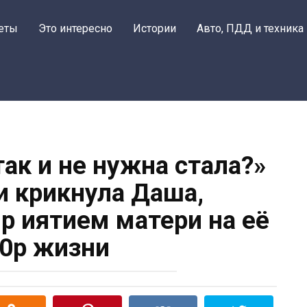
еты
Это интересно
Истории
Авто, ПДД и техника
так и не нужна стала?»
ии крикнула Даша,
пр иятием матери на её
0р жизни