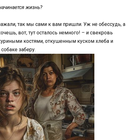
 начинается жизнь?
зажали, так мы сами к вам пришли. Уж не обессудь, а
хочешь, вот, тут осталось немного! – и свекровь
куриными костями, откушенным куском хлеба и
 собаке заберу.