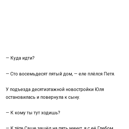
— Куда идти?
— Сто восемьдесят пятый дом, — еле плёлся Петя.
У подъезда десятиэтажной новостройки Юля
остановилась и повернула к сыну.
— К кому ты тут ходишь?
— К тёте Саше зашёл на пять минут, я с её Глебом