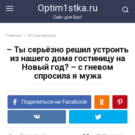
Перейти
Optim1stka.ru
к
контенту
Сайт для Вас!
Главная
»
Это интересно
– Ты серьёзно решил устроить
из нашего дома гостиницу на
Новый год? – с гневом
спросила я мужа
Поделиться на Facebook