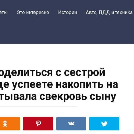
еты
Это интересно
Истории
Авто, ПДД и техника
оделиться с сестрой
ще успеете накопить на
птывала свекровь сыну