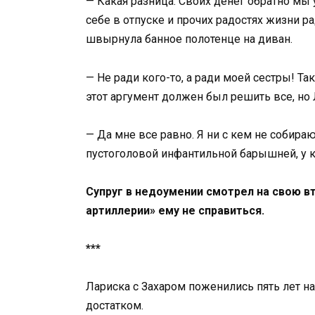
— Какая разница. Своих денег обратно мы у
себе в отпуске и прочих радостях жизни р
швырнула банное полотенце на диван.
— Не ради кого-то, а ради моей сестры! Та
этот аргумент должен был решить все, но 
— Да мне все равно. Я ни с кем не собира
пустоголовой инфантильной барышней, у ко
Супруг в недоумении смотрел на свою вт
артиллерии» ему не справиться.
***
Лариска с Захаром поженились пять лет н
достатком.