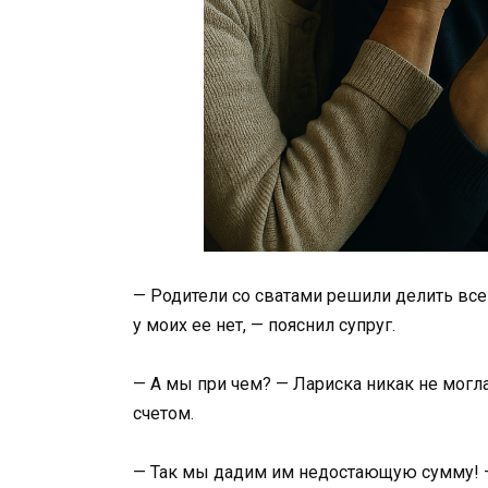
— Родители со сватами решили делить все
у моих ее нет, — пояснил супруг.
— А мы при чем? — Лариска никак не могл
счетом.
— Так мы дадим им недостающую сумму! — 