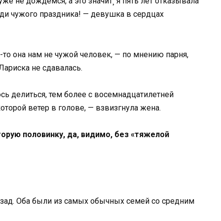
же не дождемся, а это значит¸ я пять лет отказывала
ади чужого праздника! — девушка в сердцах
к-то она нам не чужой человек, — по мнению парня,
Лариска не сдавалась.
юсь делиться, тем более с восемнадцатилетней
торой ветер в голове, — взвизгнула жена.
орую половинку, да, видимо, без «тяжелой
азад. Оба были из самых обычных семей со средним