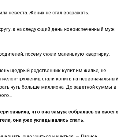
ила невеста. Жених не стал возражать.
кругу, а на следующий день новоиспеченный муж
 родителей, посему сняли маленькую квартирку.
очень щедрый родственник купит им жилье, не
м пчелок-тружениц стали копить на первоначальный
обрать чуть больше миллиона. До заветной суммы в
ного…
ери заявила, что она замуж собралась за своего
стели, они уже укладывались спать.
надцать, еще учиться и учиться, — Лариса