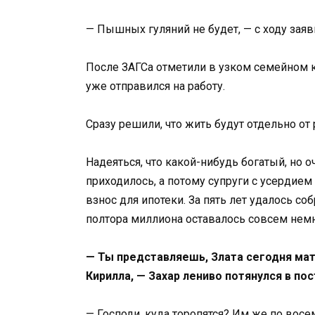
— Пышных гуляний не будет, — с ходу заяв
После ЗАГСа отметили в узком семейном 
уже отправился на работу.
Сразу решили, что жить будут отдельно от
Надеяться, что какой-нибудь богатый, но 
приходилось, а потому супруги с усердие
взнос для ипотеки. За пять лет удалось с
полтора миллиона оставалось совсем нем
— Ты представляешь, Злата сегодня мат
Кирилла, — Захар лениво потянулся в по
— Господи, куда торопятся? Им же по восем