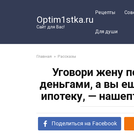
Перейти
к
Рецепты
Сов
Optim1stka.ru
контенту
Сайт для Вас!
Для души
Главная
»
Рассказы
Уговори жену п
деньгами, а вы е
ипотеку, — наше
Поделиться на Facebook