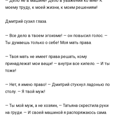
— Дело не в машине! Дело в уважении ко мне! К
моему труду, к моей жизни, к моим решениям!
Дмитрий сузил глаза.
— Все дело в твоем эгоизме! — он повысил голос. —
Ты думаешь только о себе! Моя мать права.
— Твоя мать не имеет права решать, кому
принадлежат мои вещи! — внутри все кипело. — И ты
тоже!
— Нет, я имею право! — Дмитрий стукнул ладонью по
столу. — Я твой муж!
— Ты мой муж, а не хозяин, — Татьяна скрестила руки
на груди. — И своей машиной я распоряжаюсь сама.