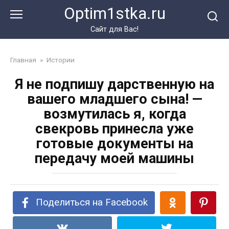
Перейти
Optim1stka.ru
к
контенту
Сайт для Вас!
Главная
»
Истории
Я не подпишу дарственную на
вашего младшего сына! —
возмутилась я, когда
свекровь принесла уже
готовые документы на
передачу моей машины
Поделиться на Facebook