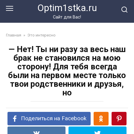
Перейти
Optim1stka.ru
к
контенту
Сайт для Вас!
Главная
»
Это интересно
— Нет! Ты ни разу за весь наш
брак не становился на мою
сторону! Для тебя всегда
были на первом месте только
твои родственники и друзья,
но
Поделиться на Facebook