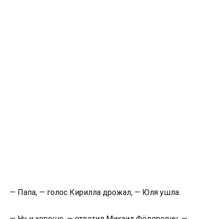
— Папа, — голос Кирилла дрожал, — Юля ушла.
— Ну и хорошо, — ответил Михаил Фёдорович. —