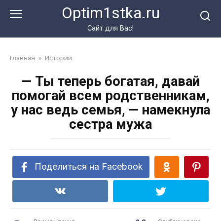
Перейти
Optim1stka.ru
к
контенту
Сайт для Вас!
Главная
»
Истории
— Ты теперь богатая, давай
помогай всем родственникам,
у нас ведь семья, — намекнула
сестра мужа
Поделиться на Facebook