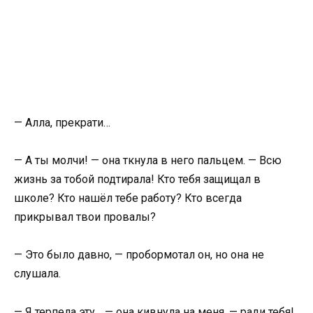
— Алла, прекрати…
— А ты молчи! — она ткнула в него пальцем. — Всю
жизнь за тобой подтирала! Кто тебя защищал в
школе? Кто нашёл тебе работу? Кто всегда
прикрывал твои провалы?
— Это было давно, — пробормотал он, но она не
слушала.
— Я терпела эту… — она кивнула на меня, — ради тебя!