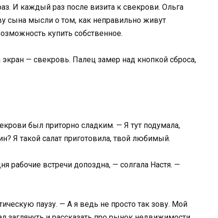
аз. И каждый раз после визита к свекрови. Ольга
у сына мысли о том, как неправильно живут
возможность купить собственное.
а экран — свекровь. Палец замер над кнопкой сброса,
векрови был приторно сладким. — Я тут подумала,
н? Я такой салат приготовила, твой любимый.
ня рабочие встречи допоздна, — солгала Настя. —
ическую паузу. — А я ведь не просто так зову. Мой
ал заглянуть и рассказать про рынок недвижимости.