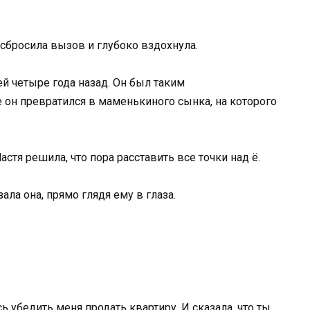
 сбросила вызов и глубоко вздохнула.
й четыре года назад. Он был таким
он превратился в маменькиного сынка, на которого
стя решила, что пора расставить все точки над ё.
ла она, прямо глядя ему в глаза.
ь убедить меня продать квартиру. И сказала, что ты