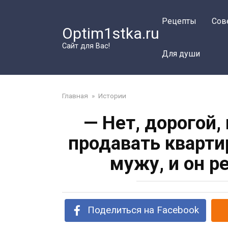
Перейти
к
Рецепты
Сов
Optim1stka.ru
контенту
Сайт для Вас!
Для души
Главная
»
Истории
— Нет, дорогой,
продавать квартир
мужу, и он р
Поделиться на Facebook