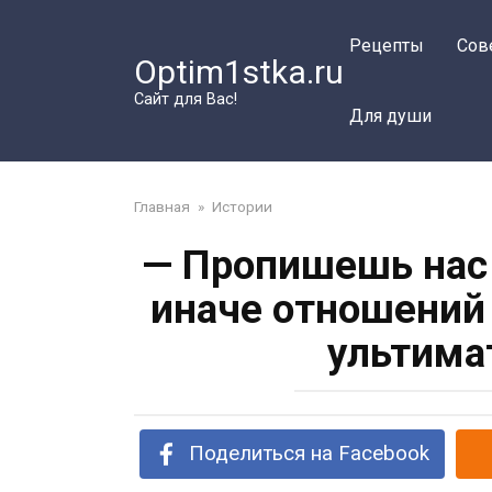
Перейти
к
Рецепты
Сов
Optim1stka.ru
контенту
Сайт для Вас!
Для души
Главная
»
Истории
— Пропишешь нас 
иначе отношений
ультима
Поделиться на Facebook