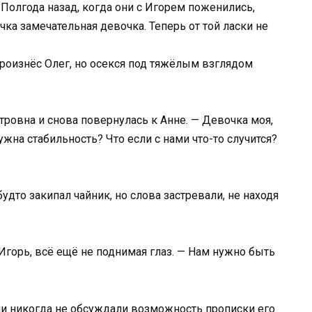
Полгода назад, когда они с Игорем поженились,
чка замечательная девочка. Теперь от той ласки не
 произнёс Олег, но осекся под тяжёлым взглядом
тровна и снова повернулась к Анне. — Девочка моя,
жна стабильность? Что если с нами что-то случится?
будто закипал чайник, но слова застревали, не находя
Игорь, всё ещё не поднимая глаз. — Нам нужно быть
ни никогда не обсуждали возможность прописки его