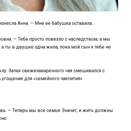
изнесла Анна. — Мне её бабушка оставила…
овна. — Тебе просто повезло с наследством, а мы
 а ты в двушке одна жила, пока мой сын к тебе не
клу. Запах свежезаваренного чая смешивался с
 угощение для «семейного чаепития».
вь. — Теперь мы все семья. Значит, и жить должны
тно.