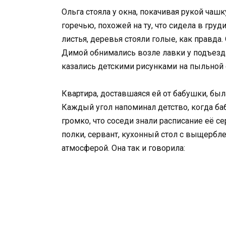
Ольга стояла у окна, покачивая рукой чашк
горечью, похожей на ту, что сидела в груд
листья, деревья стояли голые, как правда.
Димой обнимались возле лавки у подъезда
казались детскими рисунками на пыльной с
Квартира, доставшаяся ей от бабушки, бы
Каждый угол напоминал детство, когда ба
громко, что соседи знали расписание её с
полки, сервант, кухонный стол с выщербл
атмосферой. Она так и говорила: