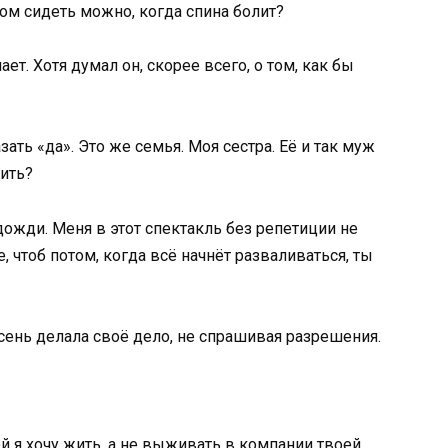
м сидеть можно, когда спина болит?
ет. Хотя думал он, скорее всего, о том, как бы
зать «да». Это же семья. Моя сестра. Её и так муж
вить?
ожди. Меня в этот спектакль без репетиции не
е, чтоб потом, когда всё начнёт разваливаться, ты
осень делала своё дело, не спрашивая разрешения.
ой я хочу жить, а не выживать в компании твоей