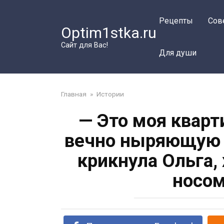
Перейти
к
Рецепты
Сов
Optim1stka.ru
контенту
Сайт для Вас!
Для души
Главная
»
Истории
— Это моя кварт
вечно ныряющую в
крикнула Ольга,
носом