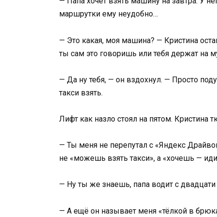
— Папа хочет взять машину на завтра. У не
маршрутки ему неудобно…
— Это какая, моя машина? — Кристина оста
ты сам это говоришь или тебя держат на 
— Да ну тебя, — он вздохнул. — Просто по
такси взять.
Лифт как назло стоял на пятом. Кристина т
— Ты меня не перепутал с «Яндекс Драйвом»
не «можешь взять такси», а «хочешь — ид
— Ну ты же знаешь, папа водит с двадцати
— А ещё он называет меня «тёлкой в брюка