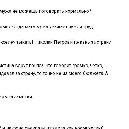
ью мужа не можешь поговорить нормально?
олько когда мать мужа уважает чужой труд.
«экселе» тыкать! Николай Петрович жизнь за страну
истина вдруг поняла, что говорит громко, чётко,
тдавал за страну, то точно не из моего бюджета. А
крыла заметки.
бы на фоне свёкра выглядела как космический