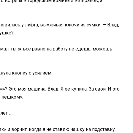
го встреча в городском комитете ветеранов, а
новилась у лифта, выуживая ключи из сумки. — Влад,
мушке?
думал, ты ж всё равно на работу не едешь, можешь
кнула кнопку с усилием.
? Это моя машина, Влад. Я её купила. За свои. И это
и пешком».
 лет…
х» и ворчит, когда я не ставлю чашку на подставку.