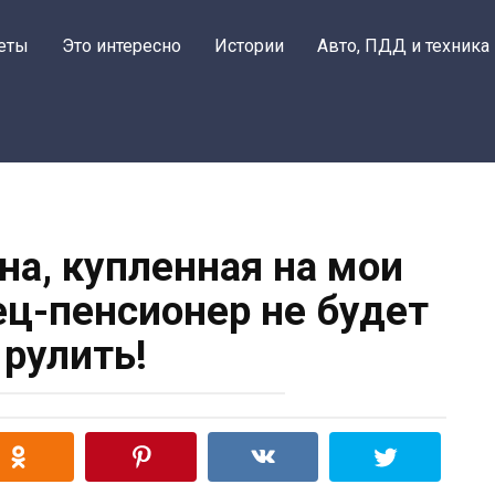
еты
Это интересно
Истории
Авто, ПДД и техника
на, купленная на мои
тец-пенсионер не будет
 рулить!