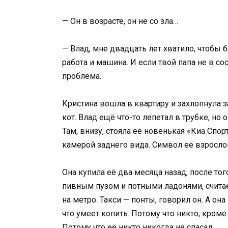
— Он в возрасте, он не со зла…
— Влад, мне двадцать лет хватило, чтобы 
работа и машина. И если твой папа не в со
проблема.
Кристина вошла в квартиру и захлопнула з
кот. Влад ещё что-то лепетал в трубке, но
Там, внизу, стояла её новенькая «Киа Спо
камерой заднего вида. Символ её взросло
Она купила её два месяца назад, после тог
пивным пузом и потными ладонями, считает
на метро. Такси — понты, говорил он. А она
что умеет копить. Потому что никто, кроме
Потому что её никто никогда не спасал.