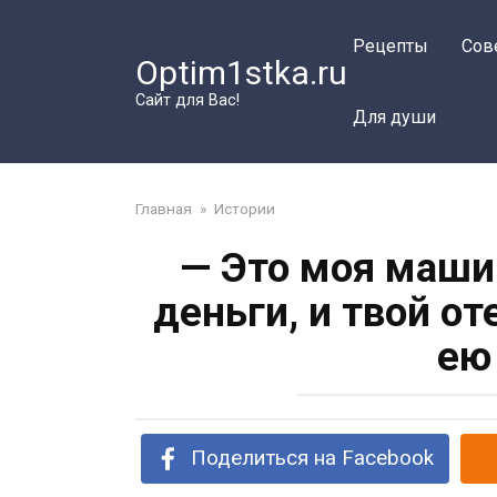
Перейти
к
Рецепты
Сов
Optim1stka.ru
контенту
Сайт для Вас!
Для души
Главная
»
Истории
— Это моя маши
деньги, и твой о
ею
Поделиться на Facebook