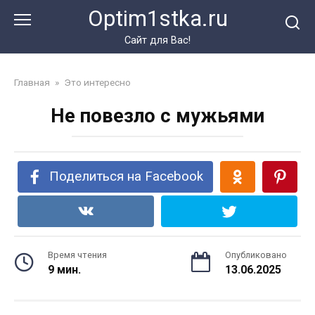
Перейти
Optim1stka.ru
к
контенту
Сайт для Вас!
Главная
»
Это интересно
Не повезло с мужьями
Поделиться на Facebook
Время чтения
Опубликовано
9 мин.
13.06.2025