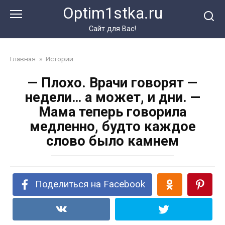
Перейти
Optim1stka.ru
к
контенту
Сайт для Вас!
Главная
»
Истории
— Плохо. Врачи говорят —
недели… а может, и дни. —
Мама теперь говорила
медленно, будто каждое
слово было камнем
Поделиться на Facebook