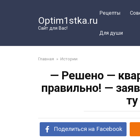
Перейти
к
Рецепты
Сов
Optim1stka.ru
контенту
Сайт для Вас!
Для души
Главная
»
Истории
— Решено — квар
правильно! — заяв
ту
Поделиться на Facebook