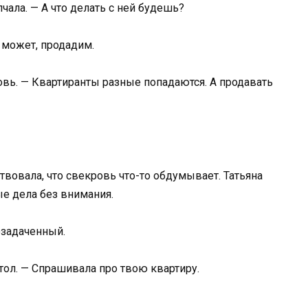
чала. — А что делать с ней будешь?
 может, продадим.
овь. — Квартиранты разные попадаются. А продавать
ствовала, что свекровь что-то обдумывает. Татьяна
е дела без внимания.
озадаченный.
стол. — Спрашивала про твою квартиру.