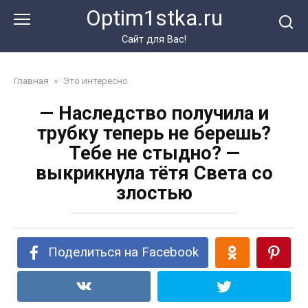
Перейти
Optim1stka.ru
к
контенту
Сайт для Вас!
Главная
»
Это интересно
— Наследство получила и
трубку теперь не берешь?
Тебе не стыдно? —
выкрикнула тётя Света со
злостью
Поделиться на Facebook