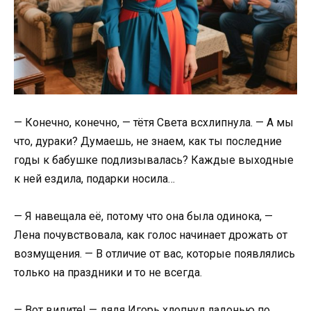
— Конечно, конечно, — тётя Света всхлипнула. — А мы
что, дураки? Думаешь, не знаем, как ты последние
годы к бабушке подлизывалась? Каждые выходные
к ней ездила, подарки носила…
— Я навещала её, потому что она была одинока, —
Лена почувствовала, как голос начинает дрожать от
возмущения. — В отличие от вас, которые появлялись
только на праздники и то не всегда.
— Вот видите! — дядя Игорь хлопнул ладонью по