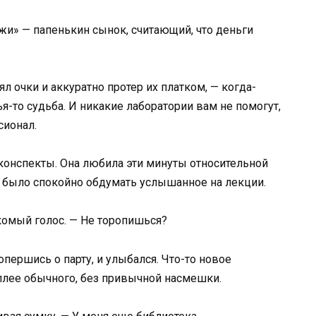
и» — папенькин сынок, считающий, что деньги
л очки и аккуратно протер их платком, — когда-
я-то судьба. И никакие лаборатории вам не помогут,
сионал.
 конспекты. Она любила эти минуты относительной
о было спокойно обдумать услышанное на лекции.
акомый голос. — Не торопишься?
опершись о парту, и улыбался. Что-то новое
еплее обычного, без привычной насмешки.