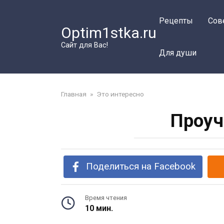
Перейти
к
Рецепты
Сов
Optim1stka.ru
контенту
Сайт для Вас!
Для души
Главная
»
Это интересно
Проуч
Поделиться на Facebook
Время чтения
10 мин.