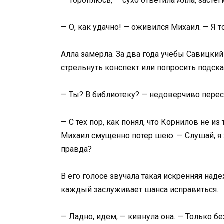
— Тороплюсь, — сухо ответила Алла, застег
— О, как удачно! — оживился Михаил. — Я 
Алла замерла. За два года учебы Савицкий
стрельнуть конспект или попросить подска
— Ты? В библиотеку? — недоверчиво пересп
— С тех пор, как понял, что Корнилов не и
Михаил смущенно потер шею. — Слушай, я з
правда?
В его голосе звучала такая искренняя наде
каждый заслуживает шанса исправиться.
— Ладно, идем, — кивнула она. — Только бе