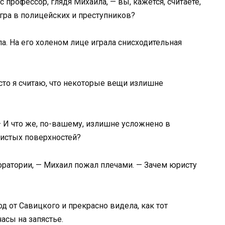
 профессор, глядя Михаила, — вы, кажется, считаете,
игра в полицейских и преступников?
а. На его холеном лице играла снисходительная
сто я считаю, что некоторые вещи излишне
— И что же, по-вашему, излишне усложнено в
ристых поверхностей?
оратории, — Михаил пожал плечами. — Зачем юристу
д от Савицкого и прекрасно видела, как тот
асы на запястье.