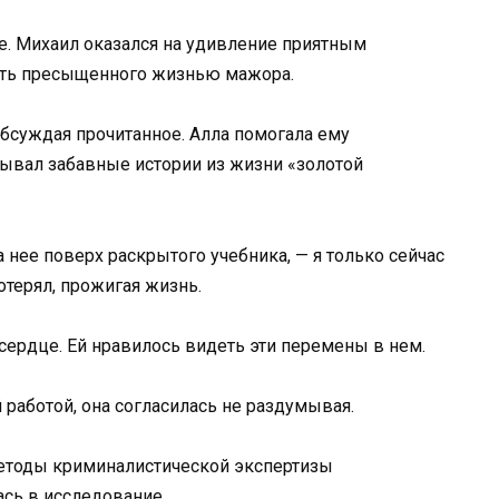
е. Михаил оказался на удивление приятным
ать пресыщенного жизнью мажора.
обсуждая прочитанное. Алла помогала ему
зывал забавные истории из жизни «золотой
а нее поверх раскрытого учебника, — я только сейчас
отерял, прожигая жизнь.
а сердце. Ей нравилось видеть эти перемены в нем.
 работой, она согласилась не раздумывая.
етоды криминалистической экспертизы
ась в исследование.