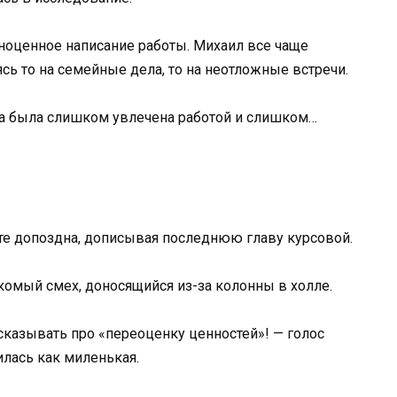
ноценное написание работы. Михаил все чаще
ясь то на семейные дела, то на неотложные встречи.
на была слишком увлечена работой и слишком…
ете допоздна, дописывая последнюю главу курсовой.
комый смех, доносящийся из-за колонны в холле.
ссказывать про «переоценку ценностей»! — голос
лась как миленькая.