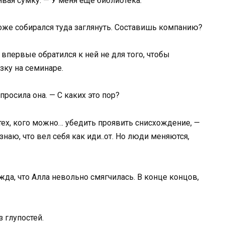
ивая сумку. — У меня еще библиотека.
тоже собирался туда заглянуть. Составишь компанию?
 впервые обратился к ней не для того, чтобы
зку на семинаре.
росила она. — С каких это пор?
з тех, кого можно… убедить проявить снисхождение, —
наю, что вел себя как иди..от. Но люди меняются,
жда, что Алла невольно смягчилась. В конце концов,
з глупостей.