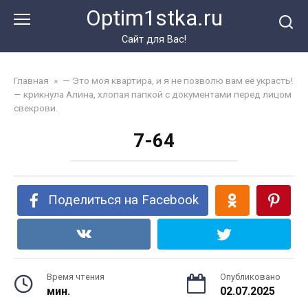
Перейти
Optim1stka.ru
к
контенту
Сайт для Вас!
Главная
»
— Это моя квартира, и я не позволю вам её украсть!
— крикнула Алина, хлопая папкой с документами перед лицом
свекрови.
7-64
Поделиться на Facebook
Время чтения
Опубликовано
мин.
02.07.2025