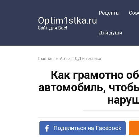
Перейти
к
Рецепты
Сов
Optim1stka.ru
контенту
Сайт для Вас!
Для души
Главная
»
Авто, ПДД и техника
Как грамотно о
автомобиль, чтоб
нару
Поделиться на Facebook