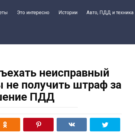
еты
Это интересно
Истории
Авто, ПДД и техника
бъехать неисправный
ы не получить штраф за
шение ПДД