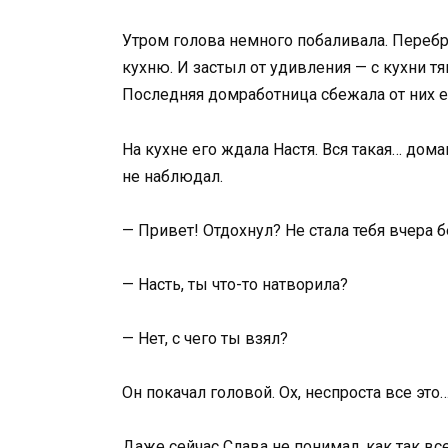
Утром голова немного побаливала. Перебр
кухню. И застыл от удивления — с кухни 
Последняя домработница сбежала от них е
На кухне его ждала Настя. Вся такая… дома
не наблюдал.
— Привет! Отдохнул? Не стала тебя вчера 
— Насть, ты что-то натворила?
— Нет, с чего ты взял?
Он покачал головой. Ох, неспроста все это
Даже сейчас Слава не понимал, как так все