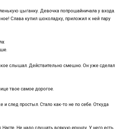
ленькую цыганку. Девочка попрошайничала у входа.
ьное! Слава купил шоколадку, приложил к ней пару
ла:
ьше.
акое слышал. Действительно смешно. Он уже сделал
нице твое самое дорогое.
 и след простыл. Стало как-то не по себе. Откуда
 Насте. Не надо слушать всякую ерунду. У него есть