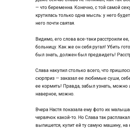
— что беременна. Конечно, с той самой сек
крутилась только одна мысль: у него будет
него почти святая.
Видимо, его слова все-таки расстроили ее
больницу. Как же он себя ругал! Убить гот
был знать, должен был предвидеть! Расс
Слава накупил столько всего, что пришло
сюрприз — заказал ее любимые суши, себе 
ее кормить! Правда, забыл узнать, можно 
наверное, можно.
Вчера Настя показала ему фото их малыша
червячок какой-то. Но Слава так расплака
выпишется, купит ей ту самую машину, на 