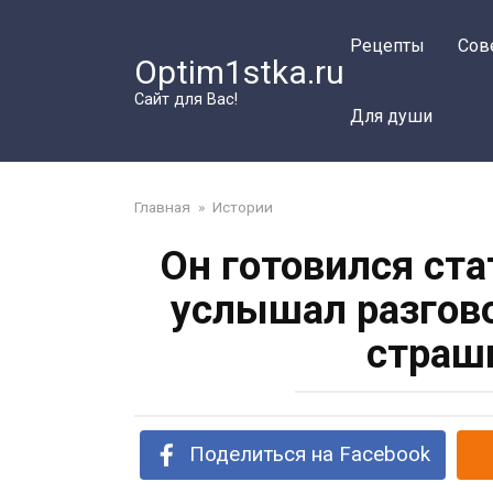
Перейти
к
Рецепты
Сов
Optim1stka.ru
контенту
Сайт для Вас!
Для души
Главная
»
Истории
Он готовился ста
услышал разгово
страш
Поделиться на Facebook