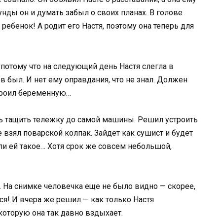
унды он и думать забыл о своих планах. В голове
 ребенок! А родит его Настя, поэтому она теперь для
, потому что на следующий день Настя слегла в
ов был. И нет ему оправдания, что не знал. Должен
троил беременную…
сь тащить тележку до самой машины. Решил устроить
взял поварской колпак. Зайдет как сушист и будет
ли ей такое… Хотя срок же совсем небольшой,
. На снимке человечка еще не было видно — скорее,
лся! И вчера же решил — как только Настя
которую она так давно вздыхает.