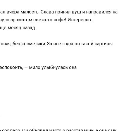
ал вчера малость. Слава принял душ и направился на
тянуло ароматом свежего кофе! Интересно…
ще месяц назад.
шняя, без косметики. За все годы он такой картины
беспокоить, — мило улыбнулась она.
…
 совпало. Он объявил Насте о расставании, а она ему