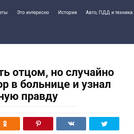
еты
Это интересно
Истории
Авто, ПДД и техника
ть отцом, но случайно
р в больнице и узнал
ную правду