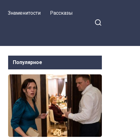
две недели пьёт чай у
Знаменитости
Рассказы
невестки и молчит
Популярное