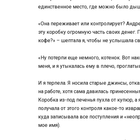
единственное место, где можно было дыш
«Она переживает или контролирует? Андре
эту коробку огромную часть своих денег.
кофе?» – шептала я, чтобы не услышала с
«Ну потерпи еще немного, котенок. Вот нак
меня, и я утыкалась ему в плечо, проглаты
И я терпела. Я носила старые джинсы, отка
на работе, хотя сама давилась принесенны
Коробка из-под печенья пухла от купюр, а я
получала от этого контроля какое-то извр
куда записывала все поступления и «неопр
мое имя).