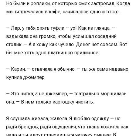
Но были и реплики, от которых смех застревал. Когда
мы встречались в кафе, начиналось одно и то же:
— Лер, у тебя опять туфли — ух! Как из глянца, —
вздыхала она громко, чтобы услышал соседний
столик. — А я хожу как чучело. Денег нет совсем. Вот
бы мне хоть одно платьишко приличное.
— Карин, — отвечала я обычно, — ты же сама недавно
купила джемпер.
— Это нитка, а не джемпер, — театрально морщилась
она. — В нем только картошку чистить.
Я слушала, кивала, жалела. Я люблю одежду — не
ради брендов, ради ощущения, что ткань ложится как
надо и ты вдруг становишься чуточку смелее. В