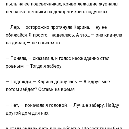
пыль на ее подсвечниках, криво лежащие журналы,
неснятые ценники на декоративных подушках.
— Лер, — осторожно протянула Карина, — ну не
обижайся. Я просто… надеялась. А это… — она кивнула
на диван, — не совсем то.
— Поняла, — сказала я, и голос неожиданно стал
ровным. — Тогда я заберу.
— Подожди, — Карина дернулась. — А вдруг мне
потом зайдет? Оставь на время.
— Нет, — покачала я головой. — Лучше заберу. Найду
другой дом для них.
Я стала складывать вещи обратно. Шелест ткани был