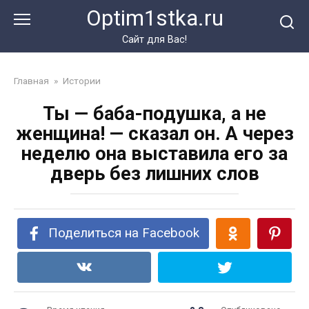
Перейти
Optim1stka.ru
к
контенту
Сайт для Вас!
Главная
»
Истории
Ты — баба-подушка, а не
женщина! — сказал он. А через
неделю она выставила его за
дверь без лишних слов
Поделиться на Facebook