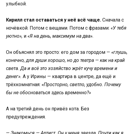
улыбкой.
Кирилл стал оставаться у неё всё чаще.
Сначала с
ночёвкой. Потом с вещами. Потом с фразами:
«У тебя
уютно»,
и
«Я на день, максимум на два».
Он объяснял это просто: его дом за городом —
«глушь,
конечно, для души хорошо, но до театра — как на край
света. Да и всё это хозяйство жрёт кучу времени и
денег».
А у Ирины — квартира в центре, да ещё и
трёхкомнатная:
«Просторно, светло, удобно. Почему
бы не обосноваться здесь временно?»
А на третий день он привёз кота. Без
предупреждения.
—
Знакомься — Артист. Он у меня звезда. Почти как я.