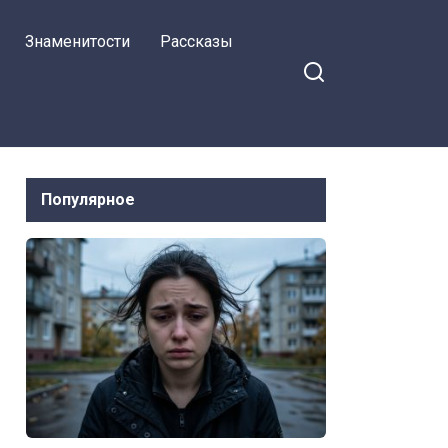
родственники ожидали
Знаменитости
Рассказы
цветы и подарки, и были
крайне недовольны
Популярное