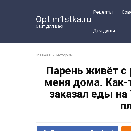
Перейти
к
Рецепты
Сов
Optim1stka.ru
контенту
Сайт для Вас!
Для души
Главная
»
Истории
Парень живёт с 
меня дома. Как-
заказал еды на 
п