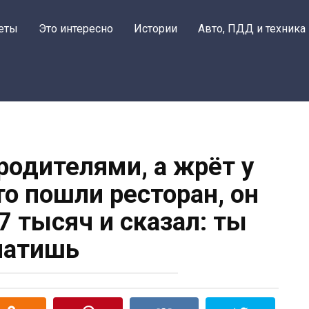
еты
Это интересно
Истории
Авто, ПДД и техника
родителями, а жрёт у
то пошли ресторан, он
7 тысяч и сказал: ты
латишь