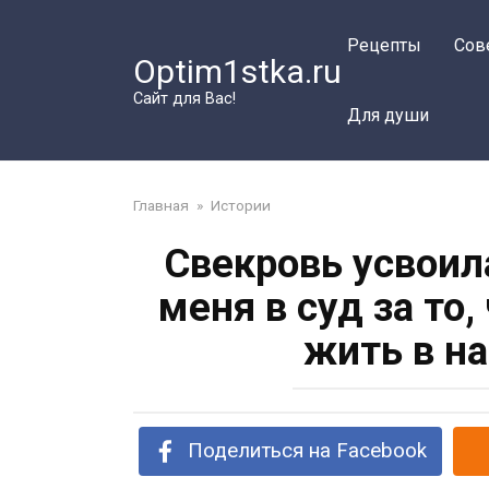
Перейти
к
Рецепты
Сов
Optim1stka.ru
контенту
Сайт для Вас!
Для души
Главная
»
Истории
Свекровь усвоил
меня в суд за то,
жить в н
Поделиться на Facebook