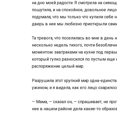
на дно моей радости. Я смотрела на сияющ
пошутила, и на спокойное, довольное лицо
подумала, что мы только что купили себе н
дверь в нее мы любезно приоткрыли сами
Та тревога, что поселилась во мне в день
несколько недель тихого, почти безоблач
моментом: завтраками на кухне под первые
который гулко разносился по пустым еще 
распоряжение целый мир.
Разрушила этот хрупкий мир одна-единстве
ужином, и я видела, как его лицо озарило
— Мама, — сказал он, — спрашивает, не прот
нее в нашем районе дела какие-то образо