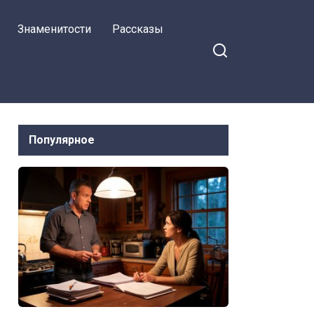
забрала ключи у риелтора
Знаменитости
Рассказы
Популярное