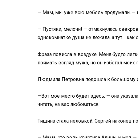
— Мам, мы уже всю мебель продумали, — м
— Пустяки, мелочи! — отмахнулась свекровь
однокомнатке душа не лежала, а тут… как 
Фраза повисла в воздухе. Меня будто легк
поймать взгляд мужа, но он избегал моих 
Людмила Петровна подошла к большому окн
—Вот мое место будет здесь, — она указал
читать, на вас любоваться.
Тишина стала неловкой. Сергей наконец по
— Мама, это ведь квартира Алины и моя, — 