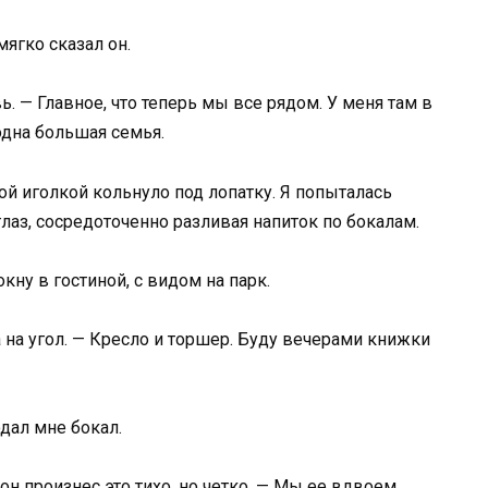
ягко сказал он.
. — Главное, что теперь мы все рядом. У меня там в
одна большая семья.
ой иголкой кольнуло под лопатку. Я попыталась
глаз, сосредоточенно разливая напиток по бокалам.
у в гостиной, с видом на парк.
а на угол. — Кресло и торшер. Буду вечерами книжки
дал мне бокал.
он произнес это тихо, но четко. — Мы ее вдвоем