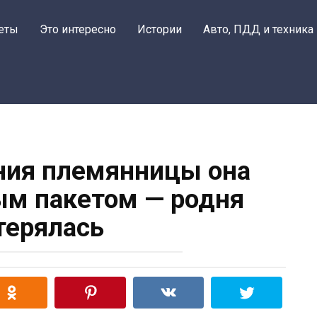
еты
Это интересно
Истории
Авто, ПДД и техника
ния племянницы она
ым пакетом — родня
терялась