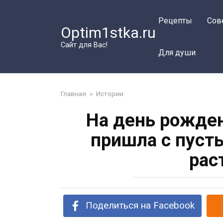
Перейти
к
Рецепты
Сов
Optim1stka.ru
контенту
Сайт для Вас!
Для души
Главная
»
Истории
На день рожде
пришла с пуст
рас
Поделиться на Facebook