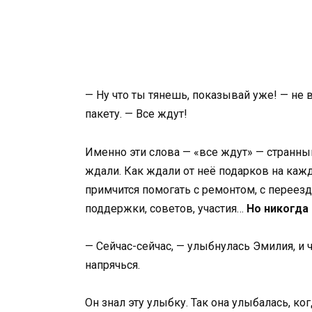
— Ну что ты тянешь, показывай уже! — не 
пакету. — Все ждут!
Именно эти слова — «все ждут» — странны
ждали. Как ждали от неё подарков на кажд
примчится помогать с ремонтом, с переез
поддержки, советов, участия…
Но никогда 
— Сейчас-сейчас, — улыбнулась Эмилия, и ч
напрячься.
Он знал эту улыбку. Так она улыбалась, к