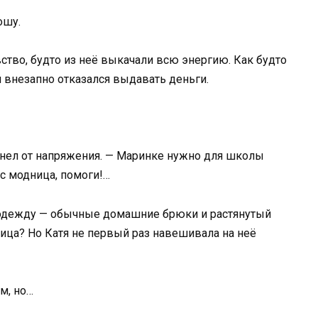
ошу.
вство, будто из неё выкачали всю энергию. Как будто
й внезапно отказался выдавать деньги.
венел от напряжения. — Маринке нужно для школы
ас модница, помоги!…
 одежду — обычные домашние брюки и растянутый
ница? Но Катя не первый раз навешивала на неё
м, но…