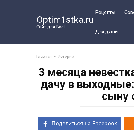
Перейти
к
Рецепты
Сов
Optim1stka.ru
контенту
Сайт для Вас!
Для души
Главная
»
Истории
3 месяца невестк
дачу в выходные:
сыну 
Поделиться на Facebook