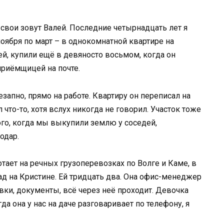
 свои зовут Валей. Последние четырнадцать лет я
 ноября по март – в однокомнатной квартире на
й, купили ещё в девяносто восьмом, когда он
 приёмщицей на почте.
запно, прямо на работе. Квартиру он переписал на
 что-то, хотя вслух никогда не говорил. Участок тоже
ого, когда мы выкупили землю у соседей,
одар.
отает на речных грузоперевозках по Волге и Каме, в
ад на Кристине. Ей тридцать два. Она офис-менеджер
вки, документы, всё через неё проходит. Девочка
гда она у нас на даче разговаривает по телефону, я