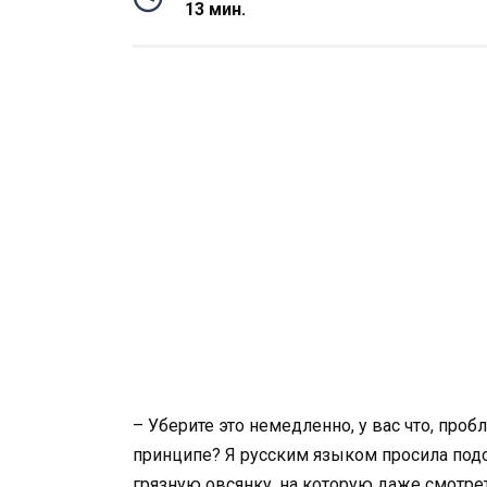
13 мин.
– Уберите это немедленно, у вас что, пр
принципе? Я русским языком просила под
грязную овсянку, на которую даже смотре