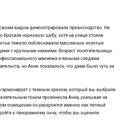
своим видом демонстрировала превосходство. На
о бросила норковую шубу, хотя на улице стояла
апястье тяжело поблескивали массивные золотые
цами с крупными камнями. Возраст посетительницы
рофессионального макияжа и явными следами
ельств, но Анне показалось, что даме было чуть за
но гармонирует с темным орехом, который вы выбрали
желательным тоном произнесла Анна, указывая на
ном освещении он раскроется именно как теплый
дойти к панорамному окну, чтобы вы оценили