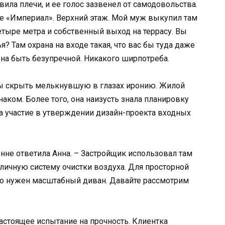
вила плечи, и ее голос зазвенел от самодовольства.
е «Империал». Верхний этаж. Мой муж выкупил там
етыре метра и собственный выход на террасу. Вы
? Там охрана на входе такая, что вас бы туда даже
жна быть безупречной. Никакого ширпотреба.
обы скрыть мелькнувшую в глазах иронию. Жилой
аком. Более того, она наизусть знала планировку
а участие в утверждении дизайн-проекта входных
не ответила Анна. – Застройщик использовал там
ичную систему очистки воздуха. Для просторной
но нужен масштабный диван. Давайте рассмотрим
стоящее испытание на прочность. Клиентка