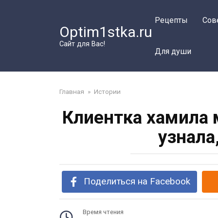
Перейти
к
Рецепты
Сов
Optim1stka.ru
контенту
Сайт для Вас!
Для души
Главная
»
Истории
Клиентка хамила 
узнала
Поделиться на Facebook
Время чтения