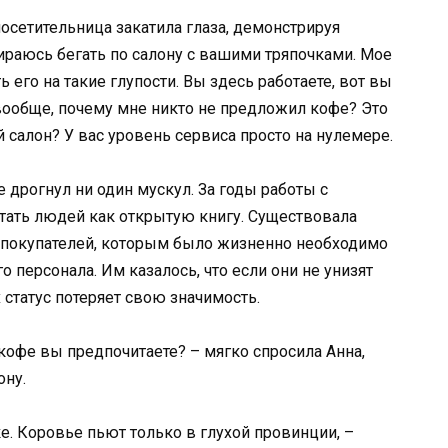
сетительница закатила глаза, демонстрируя
ираюсь бегать по салону с вашими тряпочками. Мое
 его на такие глупости. Вы здесь работаете, вот вы
 вообще, почему мне никто не предложил кофе? Это
й салон? У вас уровень сервиса просто на нулемере.
е дрогнул ни один мускул. За годы работы с
тать людей как открытую книгу. Существовала
х покупателей, которым было жизненно необходимо
персонала. Им казалось, что если они не унизят
х статус потеряет свою значимость.
кофе вы предпочитаете? – мягко спросила Анна,
ону.
е. Коровье пьют только в глухой провинции, –