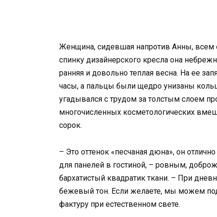
Женщина, сидевшая напротив Анны, всем 
спинку дизайнерского кресла она небрежн
ранняя и довольно теплая весна. На ее з
часы, а пальцы были щедро унизаны коль
угадывался с трудом за толстым слоем п
многочисленных косметологических вмешат
сорок.
– Это оттенок «песчаная дюна», он отлич
для панелей в гостиной, – ровным, добро
бархатистый квадратик ткани. – При днев
бежевый тон. Если желаете, мы можем по
фактуру при естественном свете.