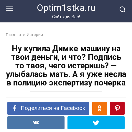
Перейти
Optim1stka.ru
к
контенту
Сайт для Вас!
Главная
»
Истории
Ну купила Димке машину на
твои деньги, и что? Подпись
то твоя, чего истеришь? —
улыбалась мать. А я уже несла
в полицию экспертизу почерка
Поделиться на Facebook