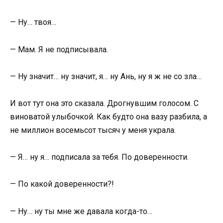
— Ну… твоя…
— Мам. Я не подписывала.
— Ну значит… ну значит, я… ну Ань, ну я ж не со зла…
И вот тут она это сказала. Дрогнувшим голосом. С
виноватой улыбочкой. Как будто она вазу разбила, а
не миллион восемьсот тысяч у меня украла.
— Я… ну я… подписала за тебя. По доверенности.
— По какой доверенности?!
— Ну… ну ты мне же давала когда-то…