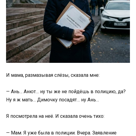
И мама, размазывая слёзы, сказала мне:
— Ань… Анют… ну ты же не пойдёшь в полицию, да?
Ну я ж мать… Димочку посадят… ну Ань…
Я посмотрела на неё. И сказала очень тихо:
— Мам. Я уже была в полиции. Вчера. Заявление