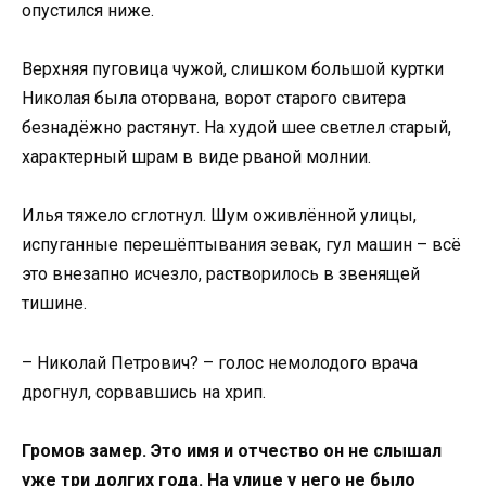
опустился ниже.
Верхняя пуговица чужой, слишком большой куртки
Николая была оторвана, ворот старого свитера
безнадёжно растянут. На худой шее светлел старый,
характерный шрам в виде рваной молнии.
Илья тяжело сглотнул. Шум оживлённой улицы,
испуганные перешёптывания зевак, гул машин – всё
это внезапно исчезло, растворилось в звенящей
тишине.
– Николай Петрович? – голос немолодого врача
дрогнул, сорвавшись на хрип.
Громов замер. Это имя и отчество он не слышал
уже три долгих года. На улице у него не было