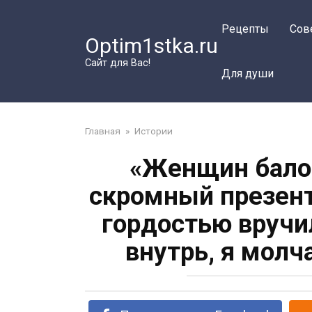
Перейти
к
Рецепты
Сов
Optim1stka.ru
контенту
Сайт для Вас!
Для души
Главная
»
Истории
«Женщин балов
скромный презент
гордостью вручи
внутрь, я молч