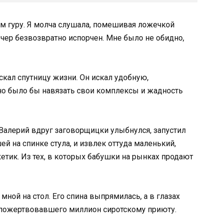
м гуру. Я молча слушала, помешивая ложечкой
ечер безвозвратно испорчен. Мне было не обидно,
скал спутницу жизни. Он искал удобную,
о было бы навязать свои комплексы и жадность
Валерий вдруг заговорщицки улыбнулся, запустил
ей на спинке стула, и извлек оттуда маленький,
тик. Из тех, в которых бабушки на рынках продают
мной на стол. Его спина выпрямилась, а в глазах
о пожертвовавшего миллион сиротскому приюту.