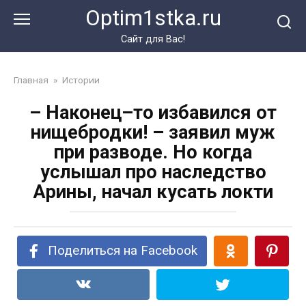
Перейти
Optim1stka.ru
к
контенту
Сайт для Вас!
Главная
»
Истории
– Наконец–то избавился от
нищебродки! – заявил муж
при разводе. Но когда
услышал про наследство
Арины, начал кусать локти
Поделиться на Facebook