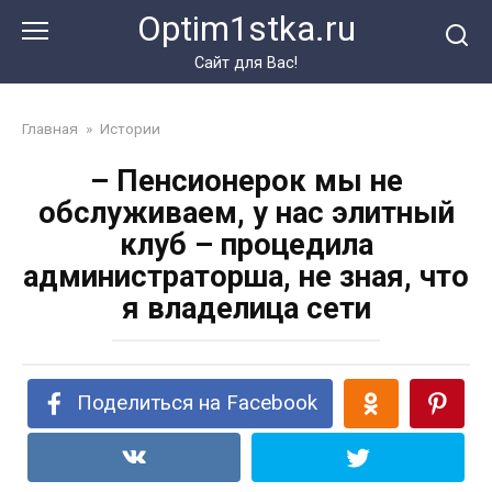
Перейти
Optim1stka.ru
к
контенту
Сайт для Вас!
Главная
»
Истории
– Пенсионерок мы не
обслуживаем, у нас элитный
клуб – процедила
администраторша, не зная, что
я владелица сети
Поделиться на Facebook