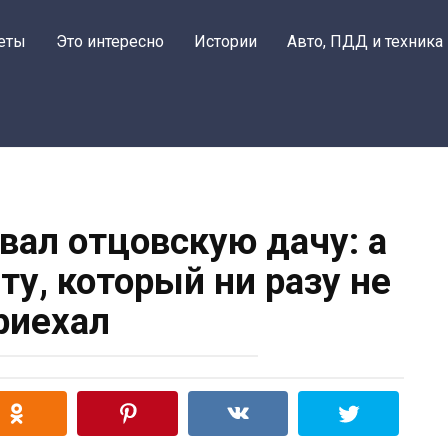
еты
Это интересно
Истории
Авто, ПДД и техника
ивал отцовскую дачу: а
ту, который ни разу не
риехал