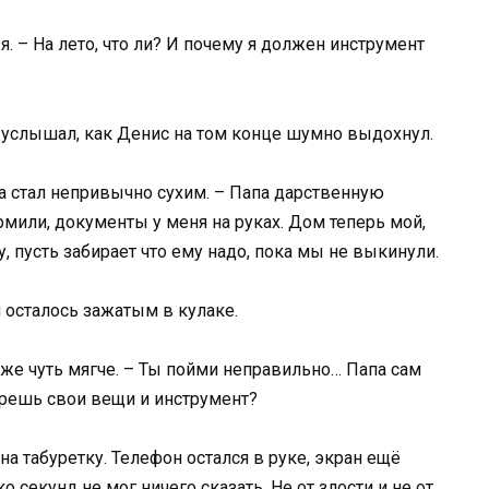
. – На лето, что ли? И почему я должен инструмент
 Я услышал, как Денис на том конце шумно выдохнул.
ата стал непривычно сухим. – Папа дарственную
мили, документы у меня на руках. Дом теперь мой,
, пусть забирает что ему надо, пока мы не выкинули.
и осталось зажатым в кулаке.
 уже чуть мягче. – Ты пойми неправильно… Папа сам
берешь свои вещи и инструмент?
на табуретку. Телефон остался в руке, экран ещё
о секунд не мог ничего сказать. Не от злости и не от