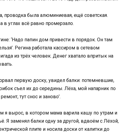
, проводка была алюминиевая, ещё советская.
 а в углах всё равно промерзало.
ине: ‘Надо папин дом привести в порядок. Он там
ельзя’. Регина работала кассиром в сетевом
ригада из трёх человек. Денег хватало впритык на
ывать.
орвал первую доску, увидел балки: потемневшие,
рибок съел их до середины. Лёха, мой напарник по
 ремонт, тут снос и заново’.
ом я вырос, в котором мама варила кашу по утрам и
ьё. Я заменял балки одну за другой, вдвоём с Лёхой,
ектрической плите и носила доски от калитки до