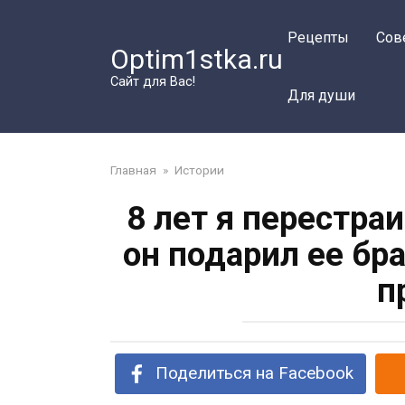
Перейти
к
Рецепты
Сов
Optim1stka.ru
контенту
Сайт для Вас!
Для души
Главная
»
Истории
8 лет я перестра
он подарил ее бра
п
Поделиться на Facebook