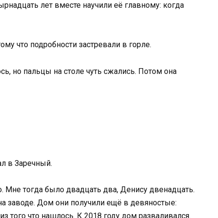
ырнадцать лет вместе научили её главному: когда
тому что подробности застревали в горле.
сь, но пальцы на столе чуть сжались. Потом она
ал в Заречный.
ло. Мне тогда было двадцать два, Денису двенадцать.
на заводе. Дом они получили ещё в девяностые:
, из того что нашлось. К 2018 году дом разваливался.