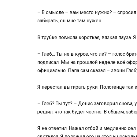
– В смысле – вам место нужно? – спросил я
забирать, он мне там нужен.
В трубке повисла короткая, вязкая пауза.
– Глеб… Ты не в курсе, что ли? – голос бр
подписал. Мы на прошлой неделе всё офор
официально. Папа сам сказал – звони Глебу
Я перестал вытирать руки. Полотенце так 
– Глеб? Ты тут? – Денис заговорил снова,
решил, что так будет честно. В общем, за
Я не ответил. Нажал отбой и медленно сел 
светился. Я положил его на стол и нескольк