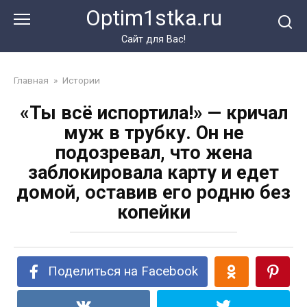
Перейти
Optim1stka.ru
к
контенту
Сайт для Вас!
Главная
»
Истории
«Ты всё испортила!» — кричал
муж в трубку. Он не
подозревал, что жена
заблокировала карту и едет
домой, оставив его родню без
копейки
Поделиться на Facebook