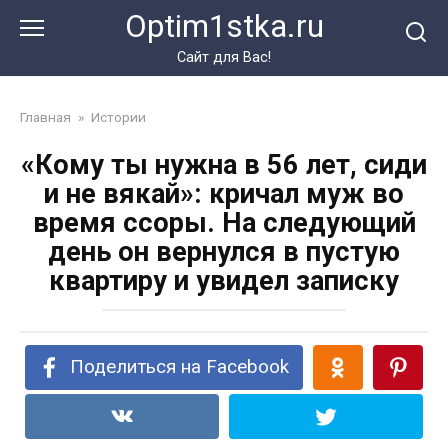
Перейти
Optim1stka.ru
к
контенту
Сайт для Вас!
Главная
»
Истории
«Кому ты нужна в 56 лет, сиди
и не вякай»: кричал муж во
время ссоры. На следующий
день он вернулся в пустую
квартиру и увидел записку
Поделиться на Facebook