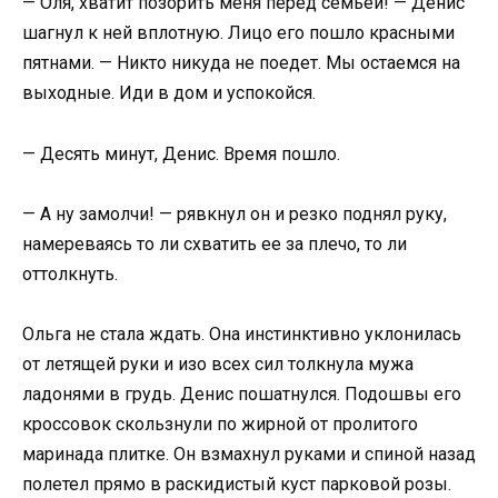
— Оля, хватит позорить меня перед семьей! — Денис
шагнул к ней вплотную. Лицо его пошло красными
пятнами. — Никто никуда не поедет. Мы остаемся на
выходные. Иди в дом и успокойся.
— Десять минут, Денис. Время пошло.
— А ну замолчи! — рявкнул он и резко поднял руку,
намереваясь то ли схватить ее за плечо, то ли
оттолкнуть.
Ольга не стала ждать. Она инстинктивно уклонилась
от летящей руки и изо всех сил толкнула мужа
ладонями в грудь. Денис пошатнулся. Подошвы его
кроссовок скользнули по жирной от пролитого
маринада плитке. Он взмахнул руками и спиной назад
полетел прямо в раскидистый куст парковой розы.