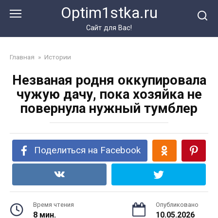
Перейти
Optim1stka.ru
к
контенту
Сайт для Вас!
Главная
»
Истории
Незваная родня оккупировала
чужую дачу, пока хозяйка не
повернула нужный тумблер
Поделиться на Facebook
Время чтения
Опубликовано
8 мин.
10.05.2026