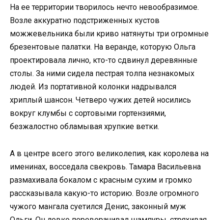
На ее территории творилось нечто невообразимое.
Возле аккуратно подстриженных кустов
можжевельника были криво натянуты три огромные
брезентовые палатки. На веранде, которую Ольга
проектировала лично, кто-то сдвинул деревянные
столы. За ними сидела пестрая толпа незнакомых
людей. Из портативной колонки надрывался
хриплый шансон. Четверо чужих детей носились
вокруг клумбы с сортовыми гортензиями,
безжалостно обламывая хрупкие ветки.
А в центре всего этого великолепия, как королева на
именинах, восседала свекровь. Тамара Васильевна
размахивала бокалом с красным сухим и громко
рассказывала какую-то историю. Возле огромного
чужого мангала суетился Денис, законный муж
Ольги. Он ловко переворачивал шампуры, стряхивая