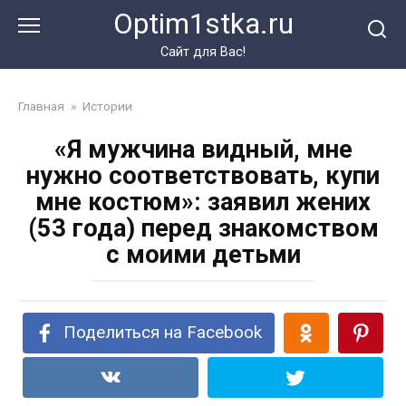
Перейти
Optim1stka.ru
к
контенту
Сайт для Вас!
Главная
»
Истории
«Я мужчина видный, мне
нужно соответствовать, купи
мне костюм»: заявил жених
(53 года) перед знакомством
с моими детьми
Поделиться на Facebook