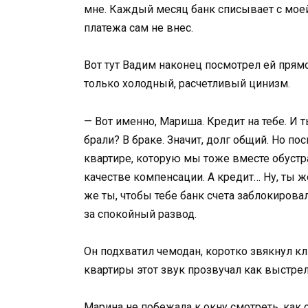
мне. Каждый месяц банк списывает с моей 
платежа сам не внес.
Вот тут Вадим наконец посмотрел ей прямо
только холодный, расчетливый цинизм.
— Вот именно, Мариша. Кредит на тебе. И 
брали? В браке. Значит, долг общий. Но п
квартире, которую мы тоже вместе обустра
качестве компенсации. А кредит… Ну, ты ж
же ты, чтобы тебе банк счета заблокирова
за спокойный развод.
Он подхватил чемодан, коротко звякнул к
квартиры этот звук прозвучал как выстрел
Марина не побежала к окну смотреть, как 