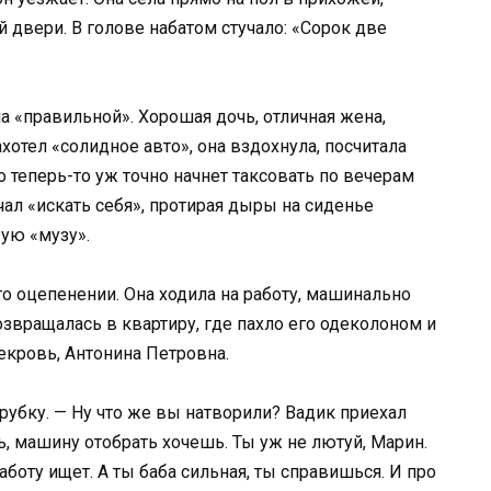
 двери. В голове набатом стучало: «Сорок две
а «правильной». Хорошая дочь, отличная жена,
хотел «солидное авто», она вздохнула, посчитала
о теперь-то уж точно начнет таксовать по вечерам
чал «искать себя», протирая дыры на сиденье
вую «музу».
о оцепенении. Она ходила на работу, машинально
озвращалась в квартиру, где пахло его одеколоном и
екровь, Антонина Петровна.
трубку. — Ну что же вы натворили? Вадик приехал
ь, машину отобрать хочешь. Ты уж не лютуй, Марин.
аботу ищет. А ты баба сильная, ты справишься. И про