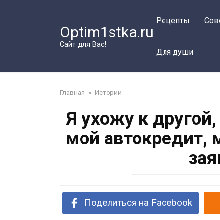
Перейти
к
Рецепты
Сов
Optim1stka.ru
контенту
Сайт для Вас!
Для души
Главная
»
Истории
Я ухожу к другой
мой автокредит, 
зая
Поделиться на Facebook