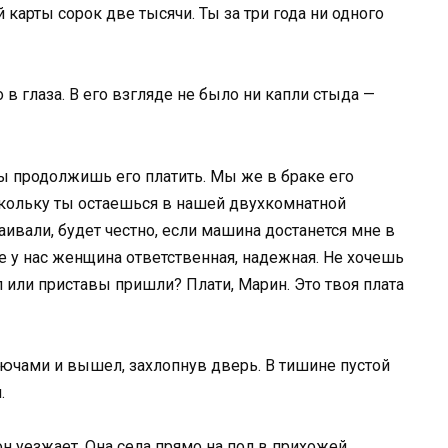
карты сорок две тысячи. Ты за три года ни одного
 в глаза. В его взгляде не было ни капли стыда —
ты продолжишь его платить. Мы же в браке его
оскольку ты остаешься в нашей двухкомнатной
ивали, будет честно, если машина достанется мне в
е у нас женщина ответственная, надежная. Не хочешь
л или приставы пришли? Плати, Марин. Это твоя плата
лючами и вышел, захлопнув дверь. В тишине пустой
.
он уезжает. Она села прямо на пол в прихожей,