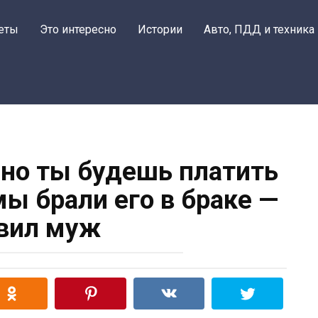
еты
Это интересно
Истории
Авто, ПДД и техника
, но ты будешь платить
мы брали его в браке —
вил муж