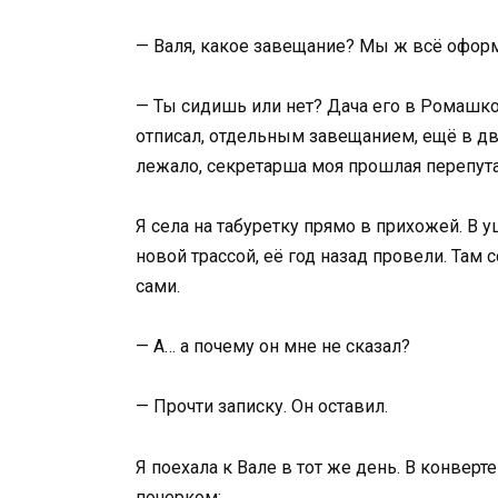
— Валя, какое завещание? Мы ж всё офор
— Ты сидишь или нет? Дача его в Ромашков
отписал, отдельным завещанием, ещё в два
лежало, секретарша моя прошлая перепута
Я села на табуретку прямо в прихожей. В 
новой трассой, её год назад провели. Там 
сами.
— А… а почему он мне не сказал?
— Прочти записку. Он оставил.
Я поехала к Вале в тот же день. В конвер
почерком: