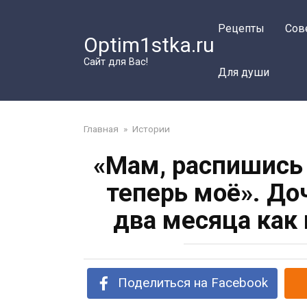
Перейти
к
Рецепты
Сов
Optim1stka.ru
контенту
Сайт для Вас!
Для души
Главная
»
Истории
«Мам, распишись 
теперь моё». Доч
два месяца как 
Поделиться на Facebook