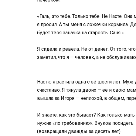
«Галь, это тебе. Только тебе. Не Насте. Она
я просил. А ты меня с ложечки кормила. Де
будет твоя заначка на старость. Саня.»
Я сидела и ревела. Не от денег. От того, ч
заметил, что я — человек, а не обслужива
Настю я растила одна с её шести лет. Муж
счастливо. Я тянула двоих — её и свою ма
вышла за Игоря — неплохой, в общем, паре
И знаете, как это бывает? Как только мат
нужна «по требованию». Внуков посидеть. 
(возвращали дважды за десять лет).