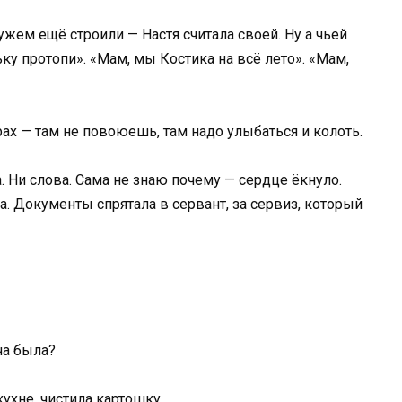
жем ещё строили — Настя считала своей. Ну а чьей
ку протопи». «Мам, мы Костика на всё лето». «Мам,
трах — там не повоюешь, там надо улыбаться и колоть.
. Ни слова. Сама не знаю почему — сердце ёкнуло.
. Документы спрятала в сервант, за сервиз, который
ча была?
кухне, чистила картошку.