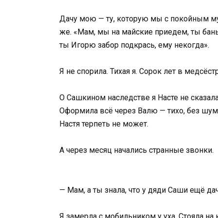
Дачу мою — ту, которую мы с покойным му
же. «Мам, мы на майские приедем, ты бань
ты Игорю забор подкрась, ему некогда».
Я не спорила. Тихая я. Сорок лет в медсёс
О Сашкином наследстве я Насте не сказала
Оформила всё через Валю — тихо, без шума
Настя терпеть не может.
А через месяц начались странные звонки.
— Мам, а ты знала, что у дяди Саши ещё да
Я замерла с мобильником у уха. Стояла на 