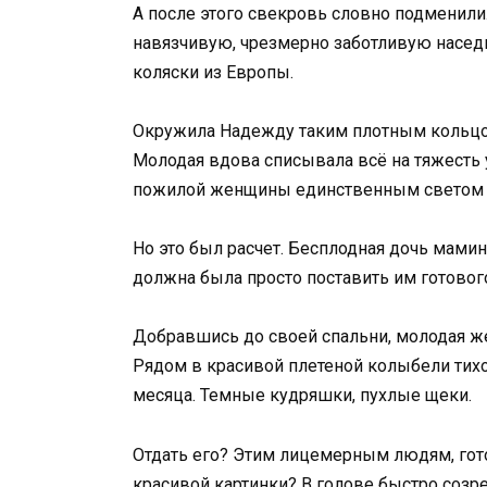
А после этого свекровь словно подменили
навязчивую, чрезмерно заботливую наседк
коляски из Европы.
Окружила Надежду таким плотным кольцом
Молодая вдова списывала всё на тяжесть 
пожилой женщины единственным светом 
Но это был расчет. Бесплодная дочь мамин
должна была просто поставить им готовог
Добравшись до своей спальни, молодая ж
Рядом в красивой плетеной колыбели тихо
месяца. Темные кудряшки, пухлые щеки.
Отдать его? Этим лицемерным людям, гот
красивой картинки? В голове быстро созр