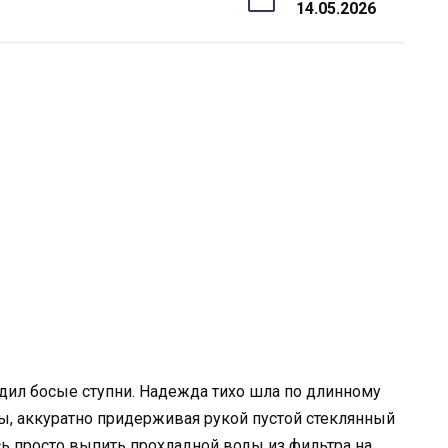
14.05.2026
дил босые ступни. Надежда тихо шла по длинному
ы, аккуратно придерживая рукой пустой стеклянный
ось просто выпить прохладной воды из фильтра на