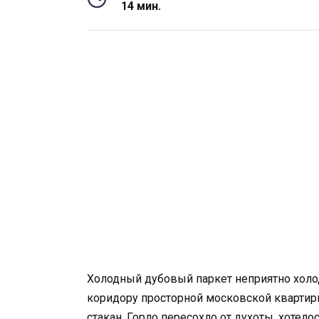
14 мин.
Холодный дубовый паркет неприятно холо
коридору просторной московской квартир
стакан. Горло пересохло от духоты, хотел