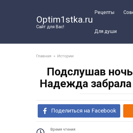
Перейти
к
Рецепты
Сов
Optim1stka.ru
контенту
Сайт для Вас!
Для души
Главная
»
Истории
Подслушав ночь
Надежда забрала 
Поделиться на Facebook
Время чтения