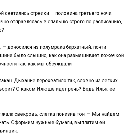
й светились стрелки — половина третьего ночи.
чно отправлялась в спальню строго по расписанию,
р?
 — доносился из полумрака бархатный, почти
ишине было слышно, как она размешивает ложечкой
очности так, как мы обсуждали.
акан. Дыхание перехватило так, словно из легких
оворит? О каком Илюше идет речь? Ведь Илья, ее
лжала свекровь, слегка понизив тон. — Мы найдем
 мать. Оформим нужные бумаги, выплатим ей
овинцию.