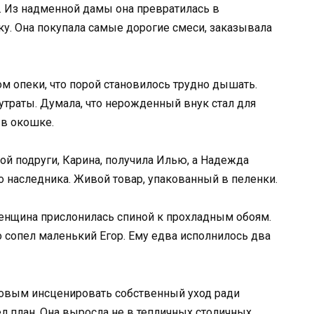
. Из надменной дамы она превратилась в
у. Она покупала самые дорогие смеси, заказывала
 опеки, что порой становилось трудно дышать.
утраты. Думала, что нерожденный внук стал для
в окошке.
ой подруги, Карина, получила Илью, а Надежда
о наследника. Живой товар, упакованный в пеленки.
енщина прислонилась спиной к прохладным обоям.
 сопел маленький Егор. Ему едва исполнилось два
овым инсценировать собственный уход ради
ел план. Она выросла не в тепличных столичных