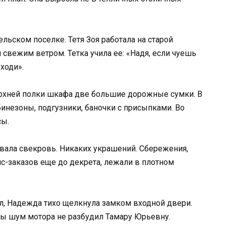
льском поселке. Тетя Зоя работала на старой
 свежим ветром. Тетка учила ее: «Надя, если чуешь
уходи».
ерхней полки шкафа две большие дорожные сумки. В
инезоны, подгузники, баночки с присыпками. Во
сы.
вала свекровь. Никаких украшений. Сбережения,
с-заказов еще до декрета, лежали в плотном
ал, Надежда тихо щелкнула замком входной двери.
бы шум мотора не разбудил Тамару Юрьевну.