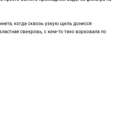
нета, когда сквозь узкую щель донесся
ластная свекровь, с кем-то тихо ворковала по