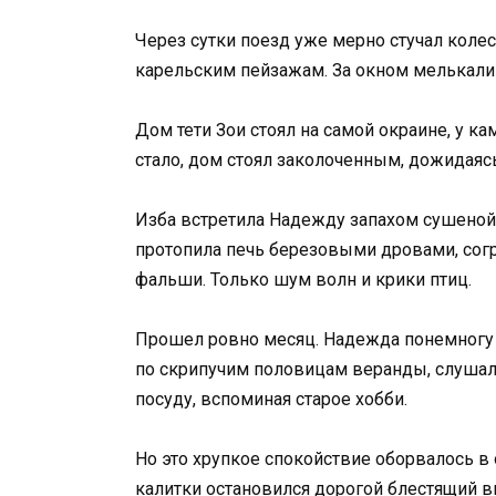
Через сутки поезд уже мерно стучал коле
карельским пейзажам. За окном мелькали 
Дом тети Зои стоял на самой окраине, у ка
стало, дом стоял заколоченным, дожидаяс
Изба встретила Надежду запахом сушеной 
протопила печь березовыми дровами, согр
фальши. Только шум волн и крики птиц.
Прошел ровно месяц. Надежда понемногу 
по скрипучим половицам веранды, слушала
посуду, вспоминая старое хобби.
Но это хрупкое спокойствие оборвалось в
калитки остановился дорогой блестящий в