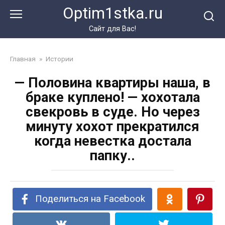
Перейти
Optim1stka.ru
к
контенту
Сайт для Вас!
Главная
»
Истории
— Половина квартиры наша, в
браке куплено! — хохотала
свекровь в суде. Но через
минуту хохот прекратился
когда невестка достала
папку..
Поделиться на Facebook