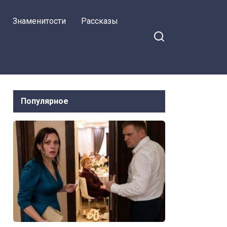
 Facebook
радость не знает границ, и
Знаменитости
Рассказы
он выражает
благодарность при
каждом нашем
совместном появлении!
Популярное