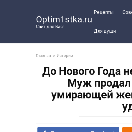
Перейти
к
Рецепты
Сов
Optim1stka.ru
контенту
Сайт для Вас!
Для души
Главная
»
Истории
До Нового Года н
Муж продал 
умирающей жено
у