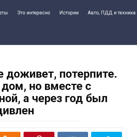
Поделиться на
еты
Это интересно
Истории
Авто, ПДД и техника
е доживет, потерпите.
дом, но вместе с
й, а через год был
дивлен