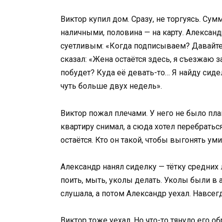
Виктор купил дом. Сразу, не торгуясь. Су
наличными, половина — на карту. Александ
суетливым: «Когда подписываем? Давайте 
сказал: «Жена остаётся здесь, я съезжаю з
побудет? Куда её девать-то… Я найду сидел
чуть больше двух недель».
Виктор пожал плечами. У него не было план
квартиру снимал, а сюда хотел перебраться
остаётся. Кто он такой, чтобы выгонять 
Александр нанял сиделку — тётку средних 
поить, мыть, уколы делать. Уколы были в а
слушала, а потом Александр уехал. Навсегд
Виктор тоже уехал. Но что-то тянуло его об