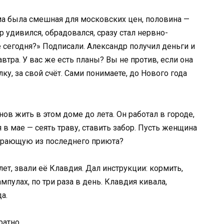
мма была смешная для московских цен, половина —
р удивился, обрадовался, сразу стал нервно-
сегодня?» Подписали. Александр получил деньги и
автра. У вас же есть планы? Вы не против, если она
ку, за свой счёт. Сами понимаете, до Нового года
ов жить в этом доме до лета. Он работал в городе,
 в мае — сеять траву, ставить забор. Пусть женщина
умирающую из последнего приюта?
лет, звали её Клавдия. Дал инструкции: кормить,
мпулах, по три раза в день. Клавдия кивала,
а.
ратно.